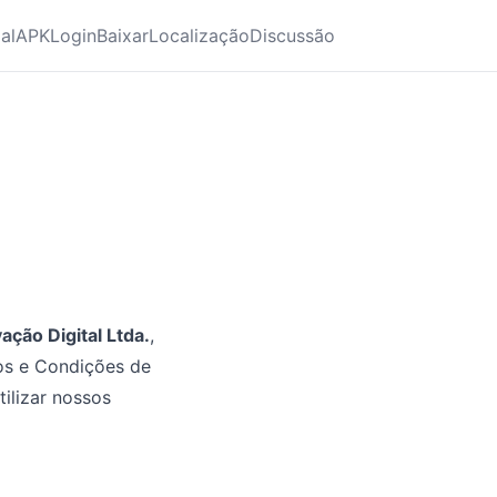
ial
APK
Login
Baixar
Localização
Discussão
ação Digital Ltda.
,
os e Condições de
ilizar nossos