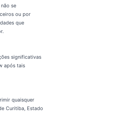
. não se
ceiros ou por
vidades que
r.
ões significativas
w após tais
rimir quaisquer
e Curitiba, Estado