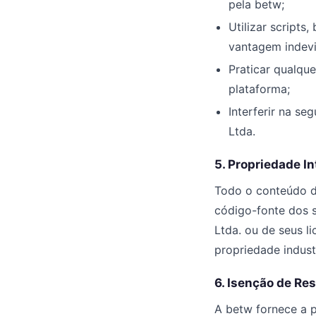
pela betw;
Utilizar script
vantagem indevi
Praticar qualque
plataforma;
Interferir na se
Ltda.
5. Propriedade In
Todo o conteúdo di
código-fonte dos s
Ltda. ou de seus l
propriedade industr
6. Isenção de Re
A betw fornece a p