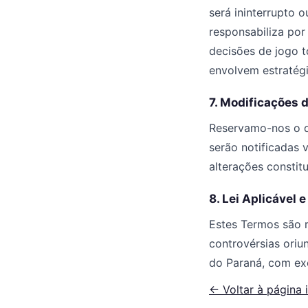
será ininterrupto o
responsabiliza por
decisões de jogo t
envolvem estratégi
7. Modificações 
Reservamo-nos o di
serão notificadas 
alterações constit
8. Lei Aplicável e
Estes Termos são re
controvérsias oriu
do Paraná, com exc
← Voltar à página i